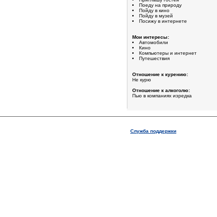
Поеду на природу
Пойду в кино
Пойду в музей
Посижу в интернете
Мои интересы:
Автомобили
Кино
Компьютеры и интернет
Путешествия
Отношение к курению:
Не курю
Отношение к алкоголю:
Пью в компаниях изредка
Служба поддержки