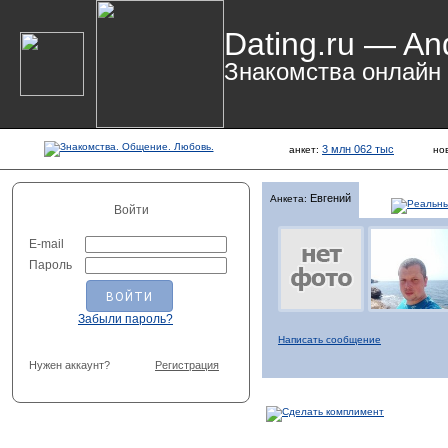
Dating.ru — An
Знакомства онлайн
3 млн 062 тыс
анкет:
но
Евгений
Анкета:
Войти
E-mail
Пароль
Забыли пароль?
Написать сообщение
Нужен аккаунт?
Регистрация