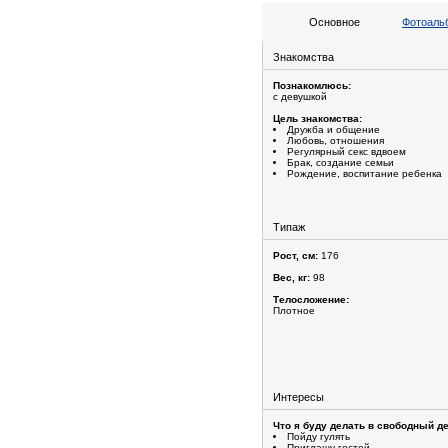
Основное
Фотоальб
Знакомства
Познакомлюсь:
с девушкой
Цель знакомства:
Дружба и общение
Любовь, отношения
Регулярный секс вдвоем
Брак, создание семьи
Рождение, воспитание ребенка
Типаж
Рост, см:
176
Вес, кг:
98
Телосложение:
Плотное
Интересы
Что я буду делать в свободный де
Пойду гулять
Приглашу гостей