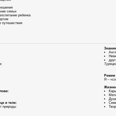
ношения
ание семьи
воспитание ребенка
ортом
е путешествия
Знание
Англ
Нем
друг
:
Турецк
Режим 
Я – «с
Жизнен
лове:
Кар
Мате
Душ
це и теле:
Сем
от природы
Твор