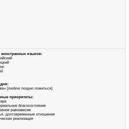
 иностранных языков:
ийский
ецкий
ое:
ий
дня:
ова» (люблю поздно ложиться)
ные приоритеты:
ьера
риальное благосостояние
евное равновесие
ья, долговременные отношения
ческая реализация