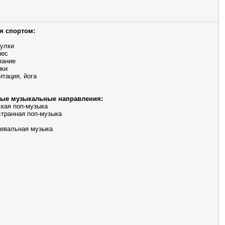
я спортом:
улки
нес
вание
ики
тация, йога
ые музыкальные направления:
кая поп-музыка
транная поп-музыка
евальная музыка