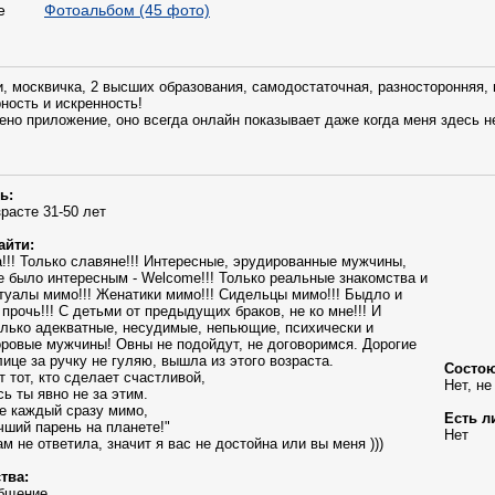
е
Фотоальбом (45 фото)
и, москвичка, 2 высших образования, самодостаточная, разносторон
рность и искренность!
лено приложение, оно всегда онлайн показывает даже когда меня здесь н
ь:
зрасте 31-50 лет
айти:
!!! Только славяне!!! Интересные, эрудированные мужчины,
 было интересным - Welcome!!! Только реальные знакомства и
ртуалы мимо!!! Женатики мимо!!! Сидельцы мимо!!! Быдло и
прочь!!! С детьми от предыдущих браков, не ко мне!!! И
лько адекватные, несудимые, непьющие, психически и
ровые мужчины! Овны не подойдут, не договоримся. Дорогие
ице за ручку не гуляю, вышла из этого возраста.
Состою
т тот, кто сделает счастливой,
Нет, не
сь ты явно не за этим.
е каждый сразу мимо,
Есть л
чший парень на планете!"
Нет
ам не ответила, значит я вас не достойна или вы меня )))
тва:
общение