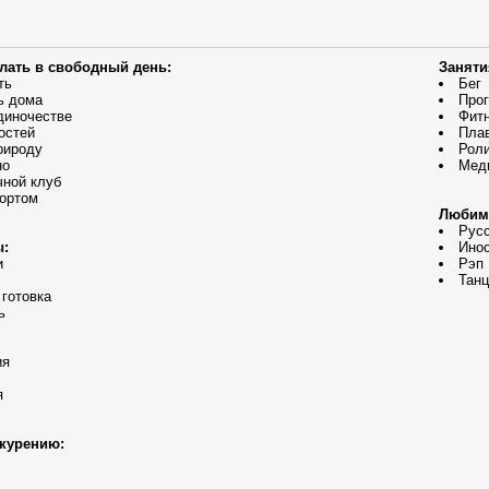
елать в свободный день:
Заняти
ть
Бег
ь дома
Прог
диночестве
Фит
остей
Пла
рироду
Рол
но
Меди
чной клуб
ортом
Любим
Русс
ы:
Инос
и
Рэп
Танц
 готовка
ь
ия
я
курению: