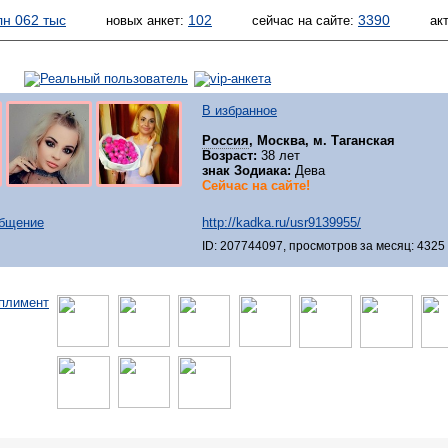
лн 062 тыс
102
3390
новых анкет:
сейчас на сайте:
ак
В избранное
Россия
, Москва, м. Таганская
Возраст:
38 лет
знак Зодиака:
Дева
Сейчас на сайте!
общение
http://kadka.ru/usr9139955/
ID: 207744097, просмотров за месяц: 4325