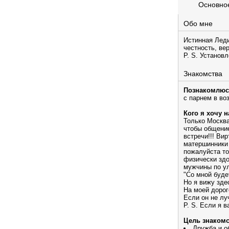
Основно
Обо мне
Истинная Лед
честность, ве
P. S. Установ
Знакомства
Познакомлюс
с парнем в во
Кого я хочу н
Только Москва
чтобы общение
встречи!!! Ви
матершинники 
пожалуйста то
физически здо
мужчины по ул
"Со мной буде
Но я вижу зде
На моей дорог
Если он не лу
P. S. Если я в
Цель знакомс
Дружба и 