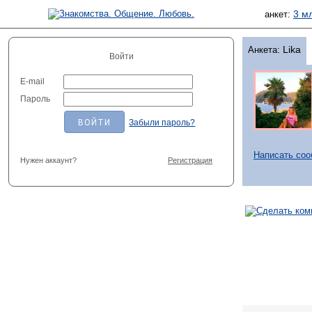
3 м
анкет:
Lika
Анкета:
Войти
E-mail
Пароль
Забыли пароль?
Написать со
Нужен аккаунт?
Регистрация