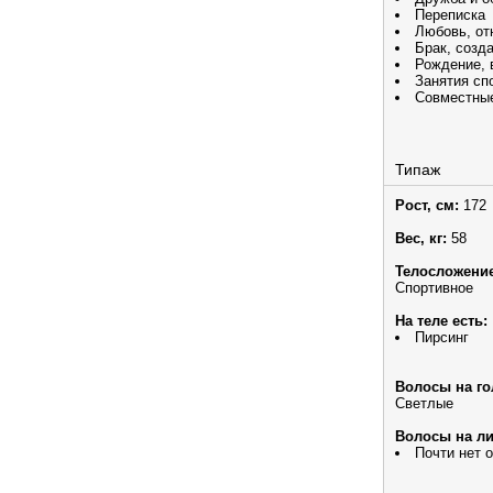
Переписка
Любовь, от
Брак, созд
Рождение, 
Занятия сп
Совместны
Типаж
Рост, см:
172
Вес, кг:
58
Телосложение
Спортивное
На теле есть:
Пирсинг
Волосы на го
Светлые
Волосы на ли
Почти нет 