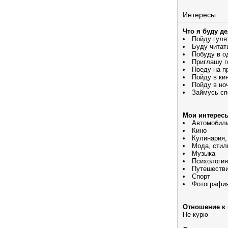
Интересы
Что я буду д
Пойду гуля
Буду читат
Побуду в о
Приглашу г
Поеду на п
Пойду в ки
Пойду в но
Займусь сп
Мои интерес
Автомобил
Кино
Кулинария,
Мода, стил
Музыка
Психология
Путешеств
Спорт
Фотографи
Отношение к 
Не курю